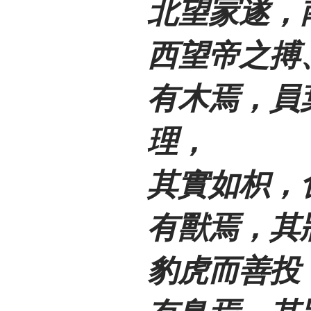
北望冡遂，
西望帝之搏
有木焉，員
理，
其實如枳，
有獸焉，其
豹虎而善投