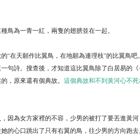
這種鳥為一青一紅，兩隻的翅膀並在一起。
的“在天願作比翼鳥，在地願為連理枝”的比翼鳥吧
這一句詩。搜查後，才知道這比翼鳥除了白居易的《
述的，原來還有個典故。
這個典故和不到黃河心不死
人，因為女方家裡的不容，少男的被打了要丟進黃河
從她的心口跳出了只有右翼的鳥，往少男的方向跑去