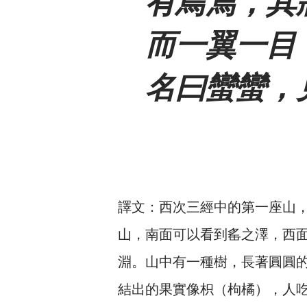
有鳥焉，其
而一翼一目
名曰蠻蠻，
譯文：西次三經中的第一座山
山，南面可以看到䍃之澤，西
淵。山中有一種樹，長著圓圓
結出的果實像枳（枸橘），人