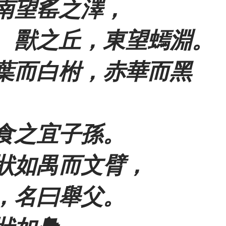
南望䍃之澤，
、獸之丘，東望䗡淵。
葉而白柎，赤華而黑
食之宜子孫。
狀如禺而文臂，
，名曰舉父。