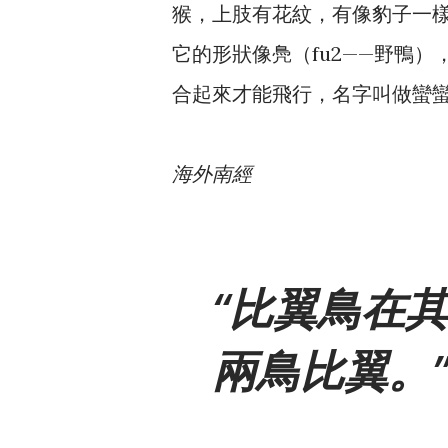
猴，上肢有花紋，有像豹子一
它的形狀像鳧（fu2——野鴨
合起來才能飛行，名字叫做蠻
海外南經
比翼鳥在
兩鳥比翼。