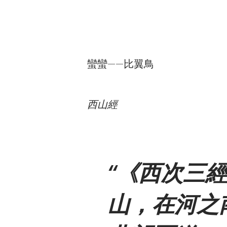
蠻蠻——比翼鳥
西山經
《西次三
山，在河之