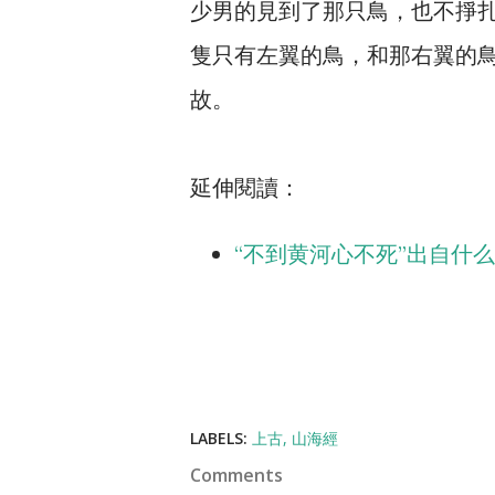
少男的見到了那只鳥，也不掙
隻只有左翼的鳥，和那右翼的
故。
延伸閱讀：
“不到黄河心不死”出自什
LABELS:
上古
山海經
Comments