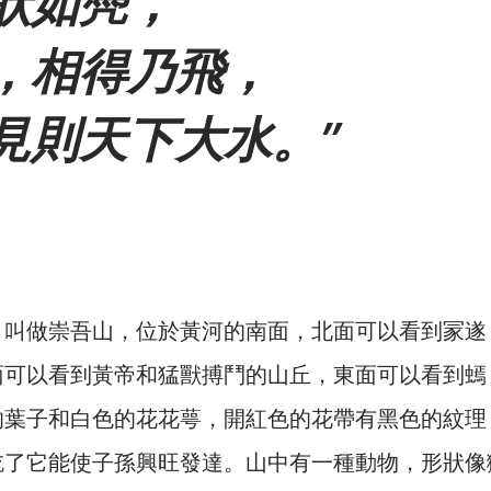
狀如鳧，
，相得乃飛，
見則天下大水。
，叫做崇吾山，位於黃河的南面，北面可以看到冡遂
面可以看到黃帝和猛獸搏鬥的山丘，東面可以看到䗡
的葉子和白色的花花萼，開紅色的花帶有黑色的紋理
吃了它能使子孫興旺發達。山中有一種動物，形狀像