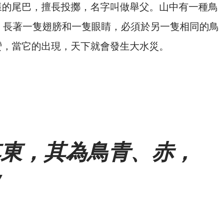
樣的尾巴，擅長投擲，名字叫做舉父。山中有一種鳥
），長著一隻翅膀和一隻眼睛，必須於另一隻相同的鳥
蠻，當它的出現，天下就會發生大水災。
其東，其為鳥青、赤，