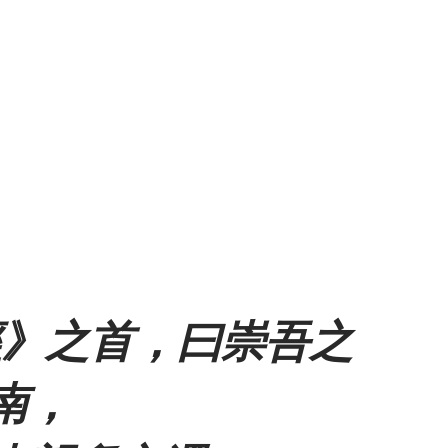
經》之首，曰崇吾之
南，