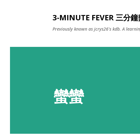
3-MINUTE FEVER 三分
Previously known as jcrys26's kdb. A learni
蠻蠻